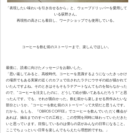
「表現したい味わいを引き出せるから」と、ウェーブドリッパーを愛用して
いる荻野さん。
再現性の高さにも着目し、ワークショップでも使用している。
コーヒーを飲む前のストーリーまで、楽しんでほしい。
最後に、読者に向けたメッセージをお願いした。
「思い返してみると、高校時代、コーヒーを意識するようになったきっかけ
の場所でもある実家の近くのカフェで出されたラテにウサギの絵が描かれて
いたんですよね。そのときはそもそもラテアートなんてものを知らなかった
ので、“コーヒーを注文したのに、どうして絵が描いてあるんだろう？”と思
ったんです。でも、それが面白かった。飲む前から楽しませる所作みたいな
部分というか、“コーヒーを飲む前のストーリー”って大切だと思うんです。
だから、もしも、『OBROS COFFEE』でコーヒーを飲んでいただく機会が
あれば、抽出までのすべての工程と、この空間を同時に味わっていただきた
いと思っています。目指しているのは僕らの店がみんなの日常になること。
ここでちょっといい日常を楽しんでもらえたら理想的ですね。」