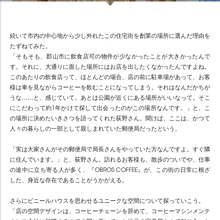
続いて市内の中心地から少し外れたこの住宅街を創業の場所に選んだ理由を
たずねてみた。
「そもそも、郡山市に飲食店可の物件が少なかったことが大きかったんで
す。それに、大通りに面した場所にはお店を出したくなかったんですよね。
このあたりの飲食店って、ほとんどの場合、店の前に駐車場があって、お客
様は車を見ながらコーヒーを飲むことになってしまう。それはなんだかちが
うな……と、感じていて。あとは公園が近くにある場所がいいなって。そこ
にこだわって約1年かけて探して出会ったのがこの場所なんです。」と、こ
の場所に決めたいきさつを語ってくれた荻野さん。聞けば、ここは、かつて
人々の暮らしの一部として親しまれていた郵便局だったという。
「実は大家さんがその郵便局で局長さんをやっていた方なんですよ。すぐ隣
に住んでいます。」と、荻野さん。訪れるお客様も、散歩のついでや、仕事
の途中に立ち寄る人が多く、『OBROS COFFEE』が、この街の日常に根ざ
した、身近な存在であることがうかがえる。
さらにビニールハウスを思わせるユニークな空間について探っていこう。
「店の空間デザインは、コーヒーチェーンを辞めて、コーヒーマシンメンテ