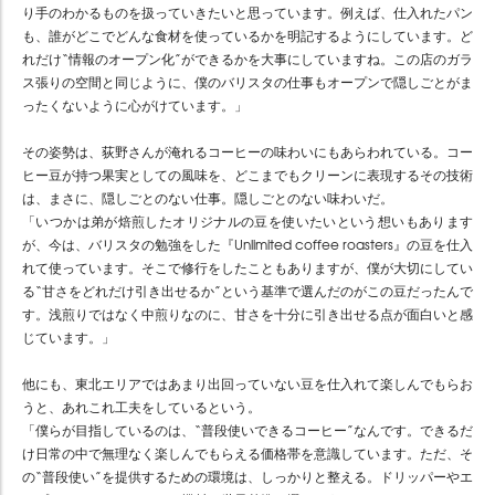
り手のわかるものを扱っていきたいと思っています。例えば、仕入れたパン
も、誰がどこでどんな食材を使っているかを明記するようにしています。ど
れだけ“情報のオープン化”ができるかを大事にしていますね。この店のガラ
ス張りの空間と同じように、僕のバリスタの仕事もオープンで隠しごとがま
ったくないように心がけています。」
その姿勢は、荻野さんが淹れるコーヒーの味わいにもあらわれている。コー
ヒー豆が持つ果実としての風味を、どこまでもクリーンに表現するその技術
は、まさに、隠しごとのない仕事。隠しごとのない味わいだ。
「いつかは弟が焙煎したオリジナルの豆を使いたいという想いもあります
が、今は、バリスタの勉強をした『Unlimited coffee roasters』の豆を仕入
れて使っています。そこで修行をしたこともありますが、僕が大切にしてい
る“甘さをどれだけ引き出せるか”という基準で選んだのがこの豆だったんで
す。浅煎りではなく中煎りなのに、甘さを十分に引き出せる点が面白いと感
じています。」
他にも、東北エリアではあまり出回っていない豆を仕入れて楽しんでもらお
うと、あれこれ工夫をしているという。
「僕らが目指しているのは、“普段使いできるコーヒー”なんです。できるだ
け日常の中で無理なく楽しんでもらえる価格帯を意識しています。ただ、そ
の“普段使い”を提供するための環境は、しっかりと整える。ドリッパーやエ