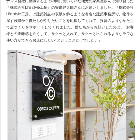
ナンス会社に就職するまでの間に働いていた地元の家具屋さんで知り合った
『株式会社Life style工房』の安齋好太郎さんにお願いしました。『株式会社
Life style工房』は建築雑誌の表紙を飾るような有名な建築事務所で、物件を
探す段階から僕たちがやりたいことを応援してくれて、投資のようなかたち
で店づくりをサポートしてくれました。僕たちからお願いしたのは、“お客
様との距離感を近くして、サクッと入れて、サクッと出られるようなラフな
使い方ができるお店にしたい”ということだけでした。」