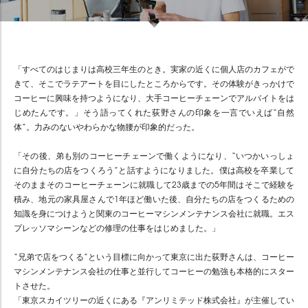
「すべてのはじまりは高校三年生のとき。実家の近くに個人店のカフェがで
きて、そこでラテアートを目にしたところからです。その体験がきっかけで
コーヒーに興味を持つようになり、大手コーヒーチェーンでアルバイトをは
じめたんです。」そう語ってくれた荻野さんの印象を一言でいえば“自然
体”。力みのないやわらかな物腰が印象的だった。
「その後、弟も別のコーヒーチェーンで働くようになり、“いつかいっしょ
に自分たちの店をつくろう”と話すようになりました。僕は高校を卒業して
そのままそのコーヒーチェーンに就職して23歳までの5年間はそこで経験を
積み、地元の家具屋さんで1年ほど働いた後、自分たちの店をつくるための
知識を身につけようと関東のコーヒーマシンメンテナンス会社に就職。エス
プレッソマシーンなどの修理の仕事をはじめました。」
“兄弟で店をつくる”という目標に向かって東京に出た荻野さんは、コーヒー
マシンメンテナンス会社の仕事と並行してコーヒーの勉強も本格的にスター
トさせた。
「東京スカイツリーの近くにある『アンリミテッド株式会社』が主催してい