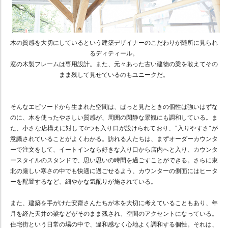
木の質感を大切にしているという建築デザイナーのこだわりが随所に見られ
るディティール。
窓の木製フレームは専用設計。また、元々あった古い建物の梁を敢えてその
まま残して見せているのもユニークだ。
そんなエピソードから生まれた空間は、ぱっと見たときの個性は強いはずな
のに、木を使ったやさしい質感が、周囲の閑静な景観にも調和している。ま
た、小さな店構えに対して6つも入り口が設けられており、“入りやすさ”が
意識されていることがよくわかる。訪れる人たちは、まずオーダーカウンタ
ーで注文をして、イートインなら好きな入り口から店内へと入り、カウンタ
ースタイルのスタンドで、思い思いの時間を過ごすことができる。さらに東
北の厳しい寒さの中でも快適に過ごせるよう、カウンターの側面にはヒータ
ーを配置するなど、細やかな気配りが施されている。
また、建築を手がけた安齋さんたちが木を大切に考えていることもあり、年
月を経た天井の梁などがそのまま残され、空間のアクセントになっている。
住宅街という日常の場の中で、違和感なく心地よく調和する個性。それは、