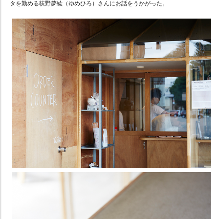
タを勤める荻野夢紘（ゆめひろ）さんにお話をうかがった。