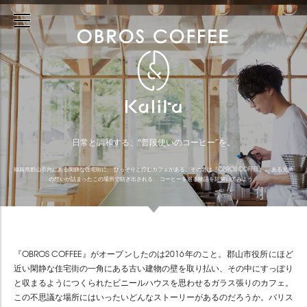
日常と調和する、“普段使いのコーヒー”を。
福島県郡山市内にある閑静な住宅街に、 ひっそりと佇むカフェがある。その名は『OBROS COFFEE』。 ある兄弟
の想いが詰まったこの場所で紡ぎ出される、 コーヒーを巡る物語を紐解いてみよう。
『OBROS COFFEE』がオープンしたのは2016年のこと。郡山市役所にほど
近い閑静な住宅街の一角にある古い建物の壁を取り払い、その中にすっぽり
と収まるようにつくられたビニールハウスを思わせるガラス張りのカフェ。
この不思議な場所にはいったいどんなストーリーがあるのだろうか。バリス