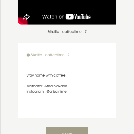
&Kalita - coffeetime - 7
&Kalita - coffeetime - 7
Stay home with coffee.
Animator: Arisa Nakane
instagram : @arisa.nime