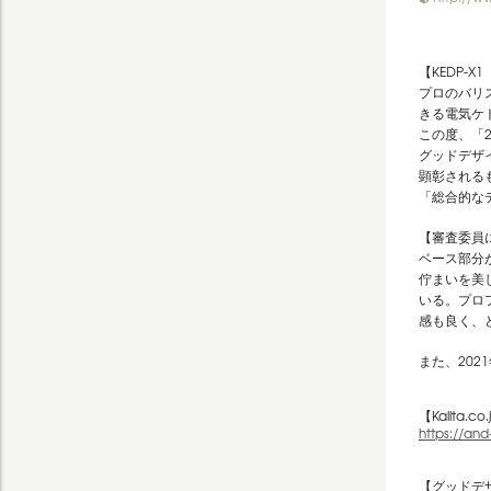
【KEDP-X
プロのバリ
きる電気ケ
この度、「
グッドデザ
顕彰される
「総合的な
【審査委員
ベース部分
佇まいを美
いる。プロ
感も良く、
また、202
【Kalita.
https://an
【
グッドデザ