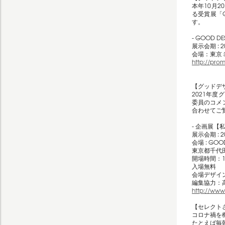
本年10月
る受賞展「G
す。
- GOOD DE
展示会期 : 2
会場：東京
http://pro
【グッドデ
2021年
委員のコメ
合わせてご
- 企画展【
展示会期 : 2
会場 : GOOD
東京都千代田
開場時間：11
入場無料
会場デザイ
編集協力：
http://www
【セレクト
コロナ禍を
たとえば毎