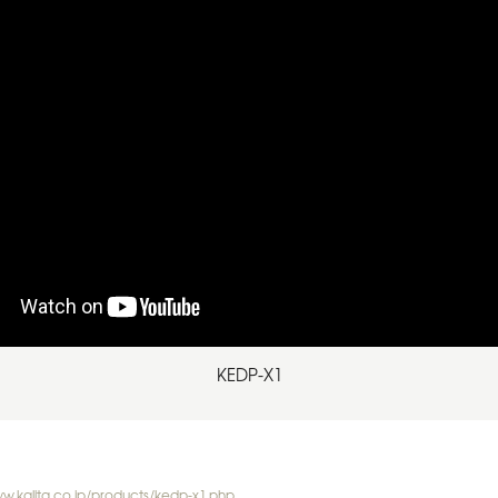
KEDP-X1
ww.kalita.co.jp/products/kedp-x1.php