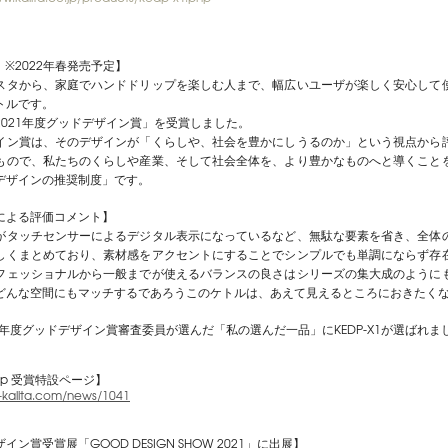
1 ※2022年春発売予定】
スタから、家庭でハンドドリップを楽しむ人まで、幅広いユーザが楽しく安心して
トルです。
2021年度グッドデザイン賞」を受賞しました。
イン賞は、そのデザインが「くらしや、社会を豊かにしうるのか」という視点から
もので、私たちのくらしや産業、そして社会全体を、より豊かなものへと導くこと
デザインの推奨制度」です。
による評価コメント】
がタッチセンサーによるデジタル表示になっているなど、無駄な要素を省き、全体
しくまとめており、素材感をアクセントにすることでシンプルでも単調にならず存
フェッショナルから一般までが使えるバランスの良さはシリーズの集大成のように
どんな空間にもマッチするであろうこのケトルは、あえて見えるところにおきたく
1年度グッドデザイン賞審査委員が選んだ「私の選んだ一品」にKEDP-X1が選ばれま
co.jp 受賞特設ページ】
d-kalita.com/news/1041
イン賞受賞展「GOOD DESIGN SHOW 2021」に出展
】