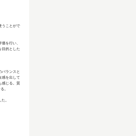
使うことがで
評価を行い、
を目的とした
のバランスと
在感を出して
も感じる。質
なる。
した。