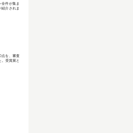
ン全件が集ま
」が紹介されま
0点を、審査
た。受賞展と